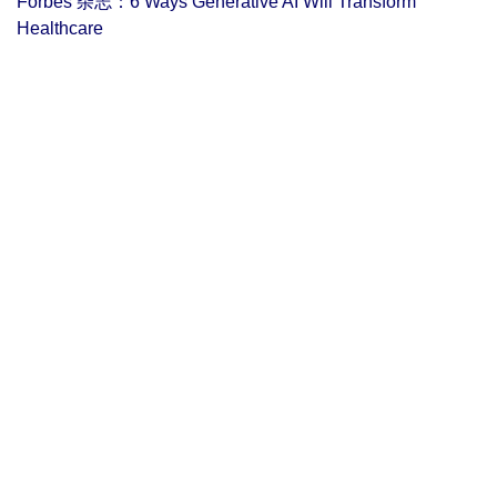
Forbes 杂志：6 Ways Generative AI Will Transform
Healthcare